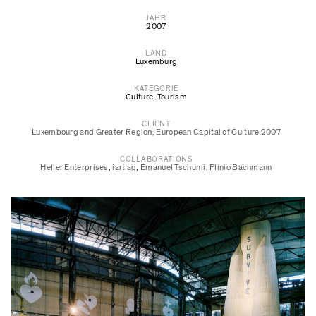
JAHR
2007
LAND
Luxemburg
KATEGORIE
Culture
,
Tourism
CLIENT
Luxembourg and Greater Region, European Capital of Culture 2007
COLLABORATIONS
Heller Enterprises
,
iart ag
,
Emanuel Tschumi
,
Plinio Bachmann