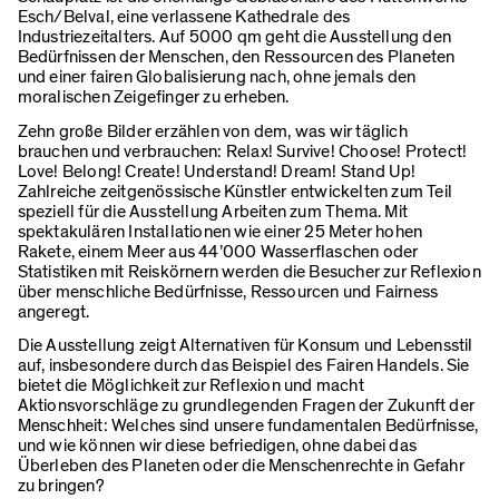
Esch/Belval, eine verlassene Kathedrale des
Industriezeitalters. Auf 5000 qm geht die Ausstellung den
Bedürfnissen der Menschen, den Ressourcen des Planeten
und einer fairen Globalisierung nach, ohne jemals den
moralischen Zeigefinger zu erheben.
Zehn große Bilder erzählen von dem, was wir täglich
brauchen und verbrauchen: Relax! Survive! Choose! Protect!
Love! Belong! Create! Understand! Dream! Stand Up!
Zahlreiche zeitgenössische Künstler entwickelten zum Teil
speziell für die Ausstellung Arbeiten zum Thema. Mit
spektakulären Installationen wie einer 25 Meter hohen
Rakete, einem Meer aus 44’000 Wasserflaschen oder
Statistiken mit Reiskörnern werden die Besucher zur Reflexion
über menschliche Bedürfnisse, Ressourcen und Fairness
angeregt.
Die Ausstellung zeigt Alternativen für Konsum und Lebensstil
auf, insbesondere durch das Beispiel des Fairen Handels. Sie
bietet die Möglichkeit zur Reflexion und macht
Aktionsvorschläge zu grundlegenden Fragen der Zukunft der
Menschheit: Welches sind unsere fundamentalen Bedürfnisse,
und wie können wir diese befriedigen, ohne dabei das
Überleben des Planeten oder die Menschenrechte in Gefahr
zu bringen?