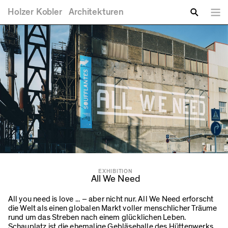
Sie sind hier
Direkt zum Inhalt
Holzer
Kobler
Architekturen
Spra
Zu suchende Schlüsselwörter
Suche
EXHIBITION
All We Need
All you need is love ... – aber nicht nur. All We Need erforscht
die Welt als einen globalen Markt voller menschlicher Träume
rund um das Streben nach einem glücklichen Leben.
Schauplatz ist die ehemalige Gebläsehalle des Hüttenwerks