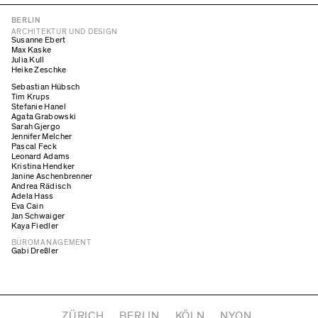
BERLIN
ARCHITEKTUR UND DESIGN
Susanne Ebert
Max Kaske
Julia Kull
Heike Zeschke
Sebastian Hübsch
Tim Krups
Stefanie Hanel
Agata Grabowski
Sarah Gjergo
Jennifer Melcher
Pascal Feck
Leonard Adams
Kristina Hendker
Janine Aschenbrenner
Andrea Rädisch
Adela Hass
Eva Cain
Jan Schwaiger
Kaya Fiedler
BÜROMANAGEMENT
Gabi Dreßler
ZÜRICH
BERLIN
KÖLN
NYON