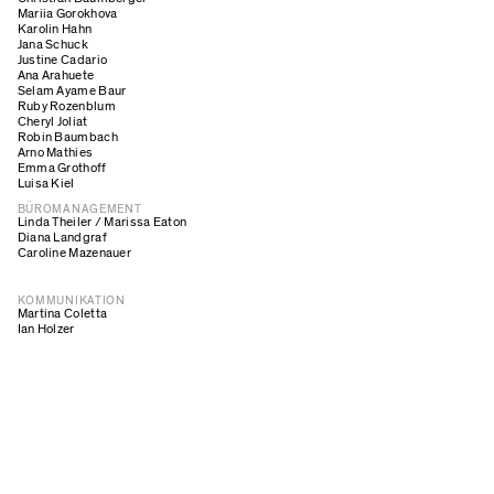
Mariia Gorokhova
Karolin Hahn
Jana Schuck
Justine Cadario
Ana Arahuete
Selam Ayame Baur
Ruby Rozenblum
Cheryl Joliat
Robin Baumbach
Arno Mathies
Emma Grothoff
Luisa Kiel
BÜROMANAGEMENT
Linda Theiler / Marissa Eaton
Diana Landgraf
Caroline Mazenauer
KOMMUNIKATION
Martina Coletta
Ian Holzer