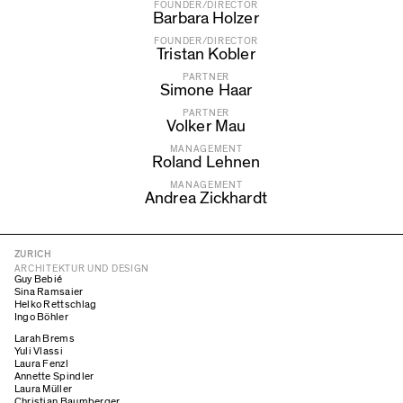
FOUNDER/DIRECTOR
Barbara Holzer
FOUNDER/DIRECTOR
Tristan Kobler
PARTNER
Simone Haar
PARTNER
Volker Mau
MANAGEMENT
Roland Lehnen
MANAGEMENT
Andrea Zickhardt
ZURICH
ARCHITEKTUR UND DESIGN
Guy Bebié
Sina Ramsaier
Helko Rettschlag
Ingo Böhler
Larah Brems
Yuli Vlassi
Laura Fenzl
Annette Spindler
Laura Müller
Christian Baumberger