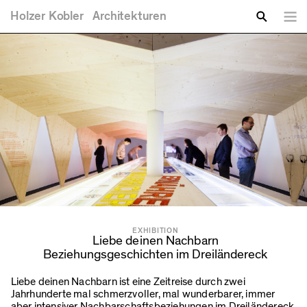
Sie sind hier
Direkt zum Inhalt
Holzer
Kobler
Architekturen
Spra
Zu suchende Schlüsselwörter
Suche
EXHIBITION
Liebe deinen Nachbarn
Beziehungsgeschichten im Dreiländereck
Liebe deinen Nachbarn ist eine Zeitreise durch zwei
Jahrhunderte mal schmerzvoller, mal wunderbarer, immer
aber intensiver Nachbarschaftsbeziehungen im Dreiländereck