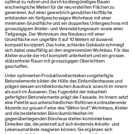
optimal zu nutzen und durch kostengünstiges Bauen
erschwingliche Mieten für die neu erstellten Flächen zu
generieren. Auf einer gewerblich genutzten Hoffläche
entstanden ein fünfgeschossiges Wohnhaus mit einer
minimalen Grundfläche und ein doppeltes Untergeschoss mit
grosszügigem Atelier- und Veranstaltungsraum sowie einer
Tiefgarage. Der Wohnraum des Neubaus mit einer
Grundfläche von ungefähr 5 auf 10 Metern ist äusserst
kompakt konzipiert. Das hohe, schlanke Gebäude schmiegt
sich dabei unauffällig an den angrenzenden Wohnbau. Für das
Atelier wurde der Hof komplett unterkellert und ein grosser,
stützenfreier Raum mit grosszügigen Oberlichtern
geschaffen.
Unter optimierten Produktionstechniken vorgefertigte
Betonelemente bilden die Hülle des Einfamilienhauses und
prägen dessen architektonischen Ausdruck sowohl im Innern
als auch im Äusseren. Das Fugenbild der industriell
gefertigten Betonelemente prägt die Fassade. Im Innern setzt
eine Palette aus unterschiedlichen Rottönen kontrastierende
Akzente zur grauen Farbe des "Béton brut". Wohnhaus, Atelier
und die bestehenden Büroräumlichkeiten im
gegenüberliegenden Bürohaus stellen kombinierbare
Einheiten dar, die jederzeit auf sich ändernde Arbeits- und
Lebensumstände reagieren können. Sie ergänzen sich