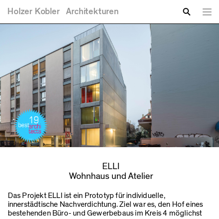
Sie sind hier
Direkt zum Inhalt
Holzer
Kobler
Architekturen
Spra
Zu suchende Schlüsselwörter
Suche
ELLI
Wohnhaus und Atelier
Das Projekt ELLI ist ein Prototyp für individuelle,
innerstädtische Nachverdichtung. Ziel war es, den Hof eines
bestehenden Büro- und Gewerbebaus im Kreis 4 möglichst