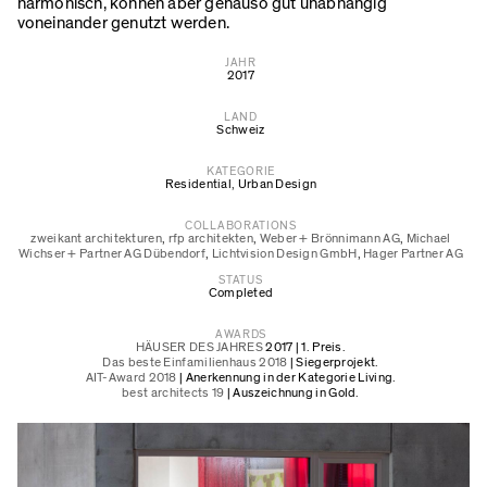
harmonisch, können aber genauso gut unabhängig
voneinander genutzt werden.
JAHR
2017
LAND
Schweiz
KATEGORIE
Residential
,
Urban Design
COLLABORATIONS
zweikant architekturen
,
rfp architekten
,
Weber + Brönnimann AG
,
Michael
Wichser + Partner AG Dübendorf
,
Lichtvision Design GmbH
,
Hager Partner AG
STATUS
Completed
AWARDS
HÄUSER DES JAHRES
2017 | 1. Preis.
Das beste Einfamilienhaus 2018
| Siegerprojekt.
AIT-Award 2018
| Anerkennung in der Kategorie Living.
best architects 19
| Auszeichnung in Gold.