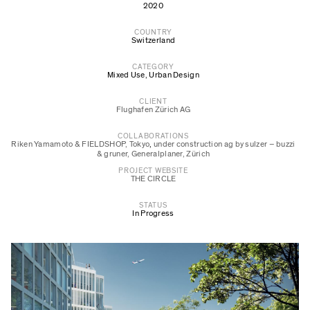
2020
COUNTRY
Switzerland
CATEGORY
Mixed Use
,
Urban Design
CLIENT
Flughafen Zürich AG
COLLABORATIONS
Riken Yamamoto & FIELDSHOP, Tokyo
,
under construction ag by sulzer – buzzi
& gruner, Generalplaner, Zürich
PROJECT WEBSITE
THE CIRCLE
STATUS
In Progress