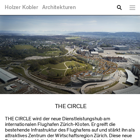
You are here
Skip to main content
Holzer
Kobler
Architekturen
Lang
Enter your keywords
Search
THE CIRCLE
THE CIRCLE wird der neue Dienstleistungshub am
internationalen Flughafen Zürich-Kloten. Er greift die
bestehende Infrastruktur des Flughafens auf und stärkt ihn als
attraktives Zentrum der Wirtschaftsregion Zürich. Diese neue