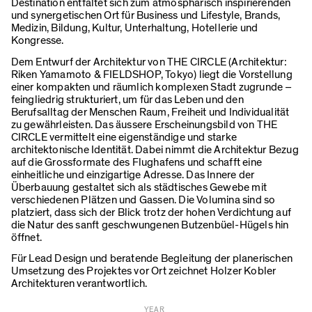
Destination entfaltet sich zum atmosphärisch inspirierenden
und synergetischen Ort für Business und Lifestyle, Brands,
Medizin, Bildung, Kultur, Unterhaltung, Hotellerie und
Kongresse.
Dem Entwurf der Architektur von THE CIRCLE (Architektur:
Riken Yamamoto & FIELDSHOP, Tokyo) liegt die Vorstellung
einer kompakten und räumlich komplexen Stadt zugrunde –
feingliedrig strukturiert, um für das Leben und den
Berufsalltag der Menschen Raum, Freiheit und Individualität
zu gewährleisten. Das äussere Erscheinungsbild von THE
CIRCLE vermittelt eine eigenständige und starke
architektonische Identität. Dabei nimmt die Architektur Bezug
auf die Grossformate des Flughafens und schafft eine
einheitliche und einzigartige Adresse. Das Innere der
Überbauung gestaltet sich als städtisches Gewebe mit
verschiedenen Plätzen und Gassen. Die Volumina sind so
platziert, dass sich der Blick trotz der hohen Verdichtung auf
die Natur des sanft geschwungenen Butzenbüel-Hügels hin
öffnet.
Für Lead Design und beratende Begleitung der planerischen
Umsetzung des Projektes vor Ort zeichnet Holzer Kobler
Architekturen verantwortlich.
YEAR